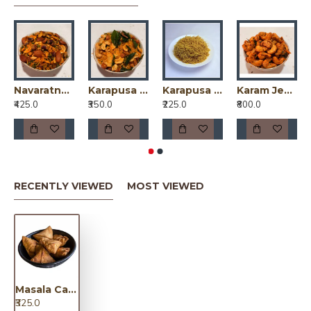
Navaratnala Mixture / నవరత్నల మిక్స్‌చర్
Karapusa Jeedipappu Mixture / కారప్పూస జీడిపప్పు మిక్చర్
Karapusa (Medium) / కారపూస
Karam Jeedipappu Gundu / కారం జీడిపప్పు గుండు
₹425.0
₹350.0
₹225.0
₹800.0
RECENTLY VIEWED
MOST VIEWED
Masala Cashew Samosa (small) / మసాల కాజు సమోసా చిన్నవి
₹325.0